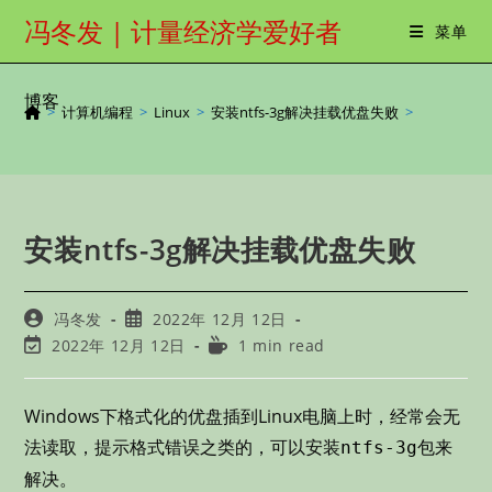
Skip
冯冬发 | 计量经济学爱好者
菜单
to
content
博客
>
计算机编程
>
Linux
>
安装ntfs-3g解决挂载优盘失败
>
安装ntfs-3g解决挂载优盘失败
Post
Post
冯冬发
2022年 12月 12日
author:
published:
Post
Reading
2022年 12月 12日
1 min read
last
time:
modified:
Windows下格式化的优盘插到Linux电脑上时，经常会无
法读取，提示格式错误之类的，可以安装
包来
ntfs-3g
解决。