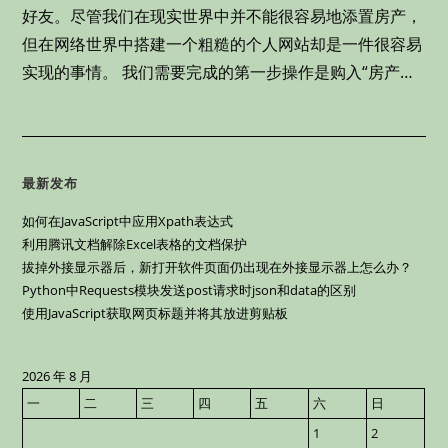
好友。尽管我们在现实世界中并不能很容易地添置房产，
但在网络世界中搭建一个粗糙的个人网站却是一件很容易
实现的事情。 我们需要完成的第一步操作是购入“房产…
最新发布
如何在JavaScript中应用Xpath表达式
利用腾讯文档解除Excel表格的文档保护
拔掉外接显示器后，新打开软件页面仍出现在外接显示器上怎么办？
Python中Requests模块发送post请求时json和data的区别
使用JavaScript获取网页标题并将其放进剪贴板
2026 年 8 月
一
二
三
四
五
六
日
1
2