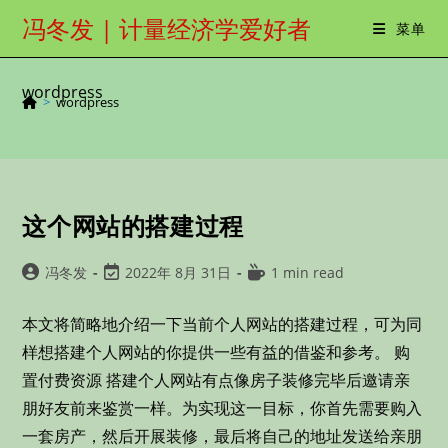
Skip
冯冬发 | 计量经济学爱好者
菜单
to
content
wordpress
>
wordpress
这个网站的搭建过程
Post
Post
Reading
冯冬发
2022年 8月 31日
1 min read
author:
last
time:
modified:
本文将简略地介绍一下当前个人网站的搭建过程，可为同
样想搭建个人网站的你提供一些有益的借鉴和参考。 购
置付费资源 搭建个人网站有点像房子装修完毕后邀请亲
朋好友前来鉴赏一样。为实现这一目标，你首先需要购入
一套房产，然后开展装修，最后将自己的地址发送给亲朋